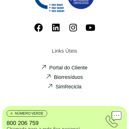
Links Úteis
Portal do Cliente
Biorresíduos
SimRecicla
NÚMERO VERDE
800 206 759