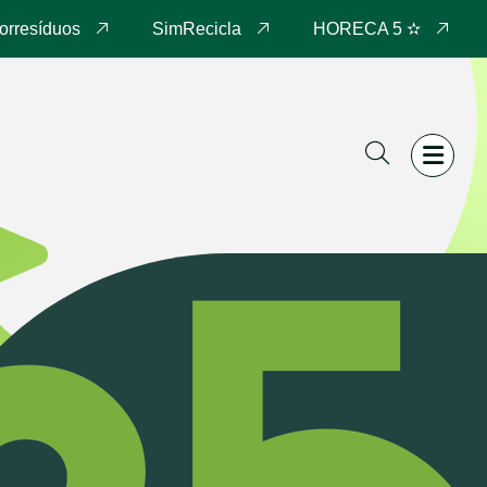
orresíduos
SimRecicla
HORECA 5 ✫