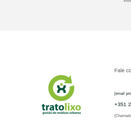
info
Fale c
[email pr
+351 2
(Chamada 