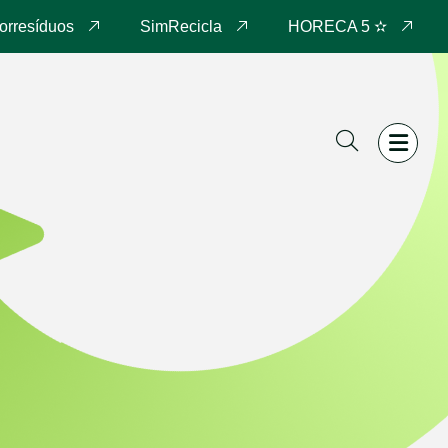
orresíduos
SimRecicla
HORECA 5 ✫