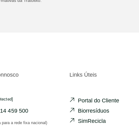
rmativas da Tratolixo.
onnosco
Links Úteis
otected]
Portal do Cliente
14 459 500
Biorresíduos
SimRecicla
para a rede fixa nacional)