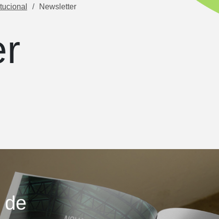
itucional
Newsletter
er
 de