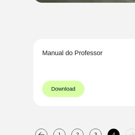
Manual do Professor
Download
1
2
3
4